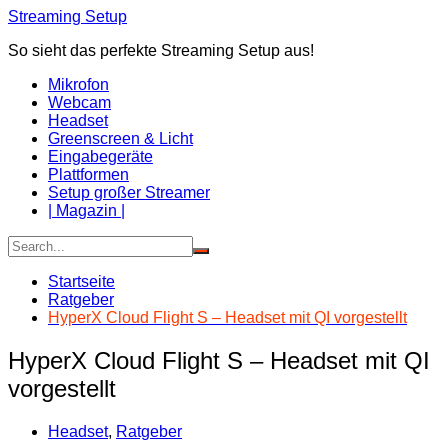
Zum
Streaming Setup
Inhalt
So sieht das perfekte Streaming Setup aus!
springen
Mikrofon
Webcam
Headset
Greenscreen & Licht
Eingabegeräte
Plattformen
Setup großer Streamer
| Magazin |
Startseite
Ratgeber
HyperX Cloud Flight S – Headset mit QI vorgestellt
HyperX Cloud Flight S – Headset mit QI
vorgestellt
Headset
,
Ratgeber