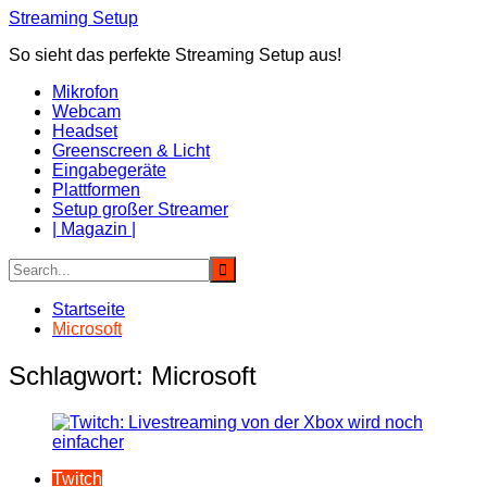
Zum
Streaming Setup
Inhalt
So sieht das perfekte Streaming Setup aus!
springen
Mikrofon
Webcam
Headset
Greenscreen & Licht
Eingabegeräte
Plattformen
Setup großer Streamer
| Magazin |
Startseite
Microsoft
Schlagwort:
Microsoft
Twitch